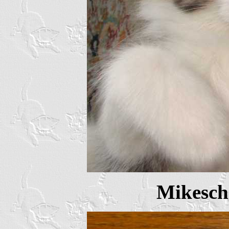
Mikesch