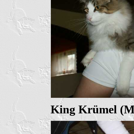
King Krümel (Mi