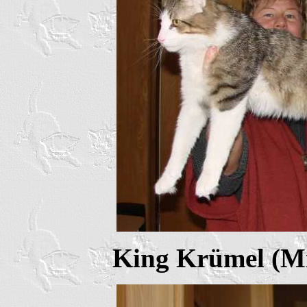
King Krümel (Mi