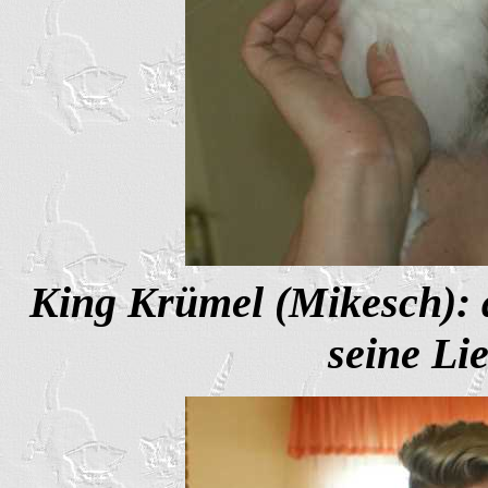
King Krümel (Mikesch): 
seine Li