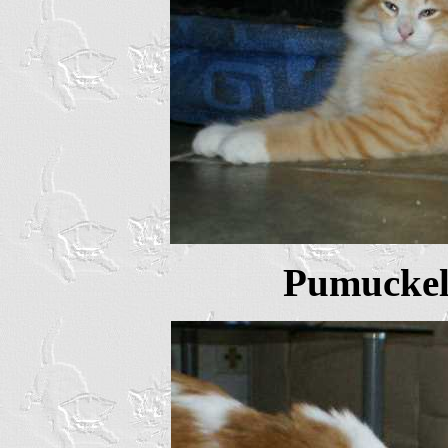
Pumuckel