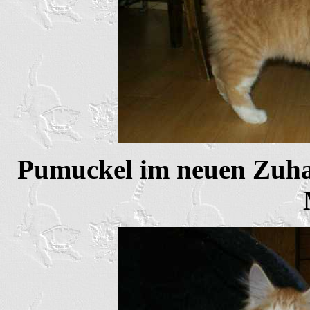
Pumuckel im neuen Zuhau