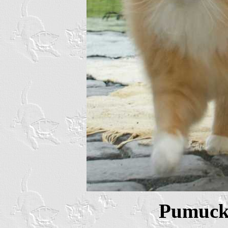
Pumucke