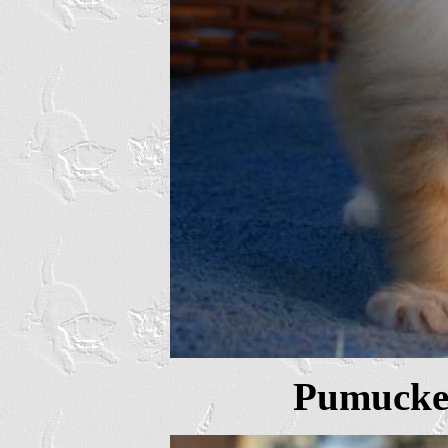
Pumuckel