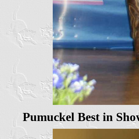
Pumuckel Best in Sho