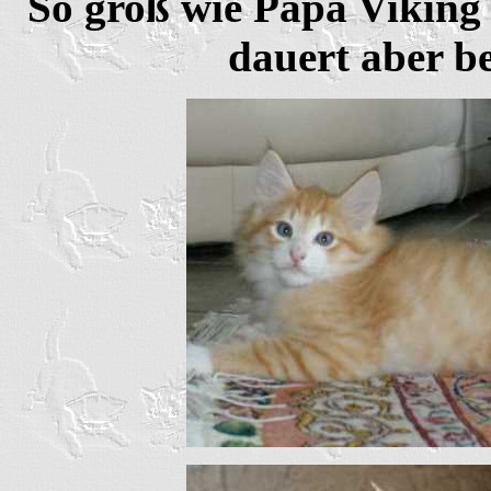
So groß wie Papa Viking 
dauert aber b