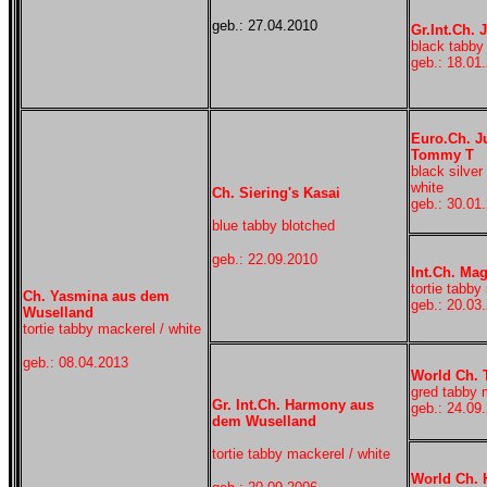
geb.: 27.04.2010
Gr.Int.Ch. 
black tabby 
geb.: 18.01
Euro.Ch. J
Tommy T
black silver
white
Ch. Siering's Kasai
geb.: 30.01
blue tabby blotched
geb.: 22.09.2010
Int.Ch. Ma
tortie tabby
Ch. Yasmina aus dem
geb.: 20.03
Wuselland
tortie tabby mackerel / white
geb.: 08.04.2013
World Ch. 
gred tabby 
Gr. Int.Ch. Harmony aus
geb.: 24.09
dem Wuselland
tortie tabby mackerel / white
World Ch. 