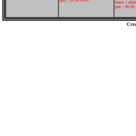
geb.: 20.09.2006
black / whit
geb.: 08.05
Cre