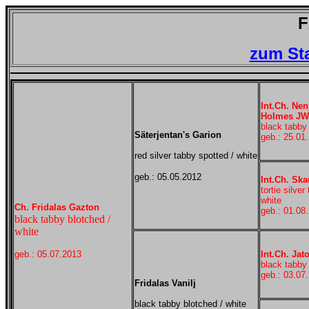
F
zum St
Int.Ch. Nen
Holmes JW
black tabby 
Säterjentan's Garion
geb.: 25.01
red silver tabby spotted / white
geb.: 05.05.2012
Int.Ch. Ska
tortie silver
white
Ch. Fridalas Gazton
geb.: 01.08
black tabby blotched /
white
geb.: 05.07.2013
Int.Ch. Jat
black tabby 
geb.: 03.07
Fridalas Vanilj
black tabby blotched / white