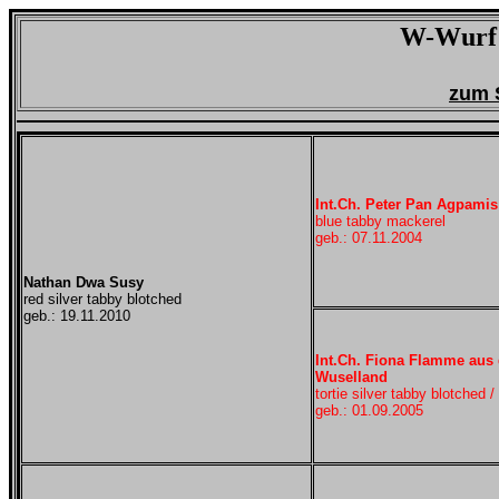
W-Wurf 
zum 
Int.Ch. Peter Pan Agpamis
blue tabby mackerel
geb.: 07.11.2004
Nathan Dwa Susy
red silver tabby blotched
geb.: 19.11.2010
Int.Ch. Fiona Flamme aus
Wuselland
tortie silver tabby blotched /
geb.: 01.09.2005